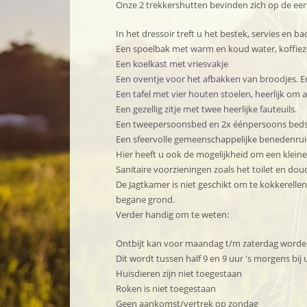
Onze 2 trekkershutten bevinden zich op de eer
In het dressoir treft u het bestek, servies en b
Een spoelbak met warm en koud water, koffie
Een koelkast met vriesvakje
Een oventje voor het afbakken van broodjes. Er p
Een tafel met vier houten stoelen, heerlijk om a
Een gezellig zitje met twee heerlijke fauteuils.
Een tweepersoonsbed en 2x éénpersoons bed
Een sfeervolle gemeenschappelijke benedenruimt
Hier heeft u ook de mogelijkheid om een klein
Sanitaire voorzieningen zoals het toilet en do
De Jagtkamer is niet geschikt om te kokkerell
begane grond.
Verder handig om te weten:
Ontbijt kan voor maandag t/m zaterdag worde
Dit wordt tussen half 9 en 9 uur 's morgens bi
Huisdieren zijn niet toegestaan
Roken is niet toegestaan
Geen aankomst/vertrek op zondag