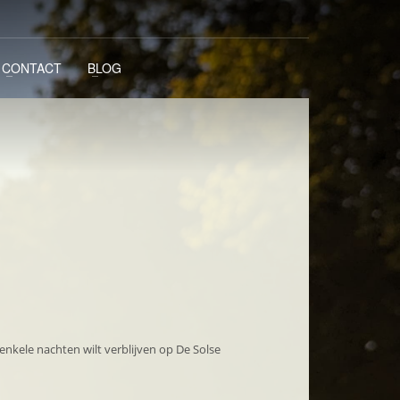
CONTACT
BLOG
enkele nachten wilt verblijven op De Solse