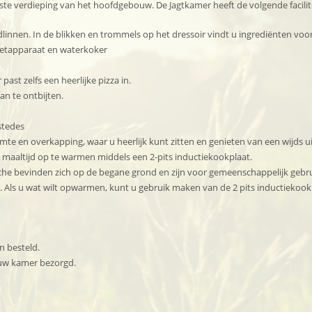
ste verdieping van het hoofdgebouw. De Jagtkamer heeft de volgende facilit
adlinnen. In de blikken en trommels op het dressoir vindt u ingrediënten voor
zetapparaat en waterkoker
ast zelfs een heerlijke pizza in.
an te ontbijten.
stedes
e en overkapping, waar u heerlijk kunt zitten en genieten van een wijds ui
e maaltijd op te warmen middels een 2-pits inductiekookplaat.
uche bevinden zich op de begane grond en zijn voor gemeenschappelijk gebru
en. Als u wat wilt opwarmen, kunt u gebruik maken van de 2 pits inductieko
n besteld.
j uw kamer bezorgd.